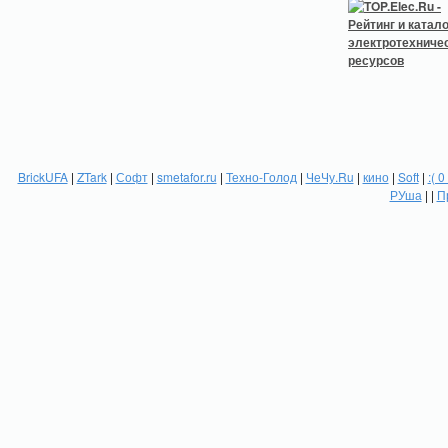
BrickUFA
|
ZTark
|
Софт
|
smetafor.ru
|
Техно-Голод
|
ЧеЧу.Ru
|
кино
|
Soft
|
:( 0
РУша
| |
П