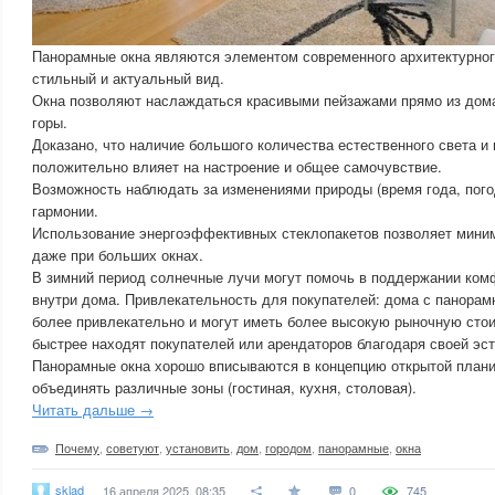
Панорамные окна являются элементом современного архитектурног
стильный и актуальный вид.
Окна позволяют наслаждаться красивыми пейзажами прямо из дома,
горы.
Доказано, что наличие большого количества естественного света и
положительно влияет на настроение и общее самочувствие.
Возможность наблюдать за изменениями природы (время года, пого
гармонии.
Использование энергоэффективных стеклопакетов позволяет мини
даже при больших окнах.
В зимний период солнечные лучи могут помочь в поддержании ком
внутри дома. Привлекательность для покупателей: дома с панора
более привлекательно и могут иметь более высокую рыночную стои
быстрее находят покупателей или арендаторов благодаря своей эс
Панорамные окна хорошо вписываются в концепцию открытой плани
объединять различные зоны (гостиная, кухня, столовая).
Читать дальше →
Почему
,
советуют
,
установить
,
дом
,
городом
,
панорамные
,
окна
sklad
16 апреля 2025, 08:35
0
745