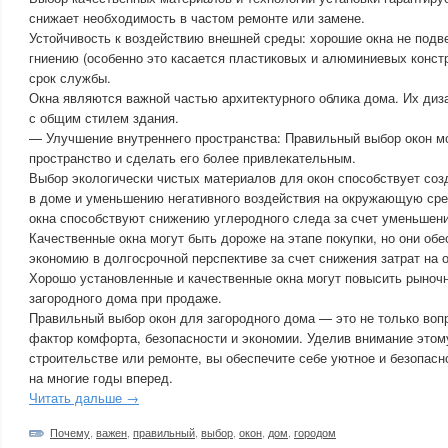
снижает необходимость в частом ремонте или замене.
Устойчивость к воздействию внешней среды: хорошие окна не подв
гниению (особенно это касается пластиковых и алюминиевых констр
срок службы.
Окна являются важной частью архитектурного облика дома. Их диз
с общим стилем здания.
— Улучшение внутреннего пространства: Правильный выбор окон м
пространство и сделать его более привлекательным.
Выбор экологически чистых материалов для окон способствует со
в доме и уменьшению негативного воздействия на окружающую ср
окна способствуют снижению углеродного следа за счет уменьшени
Качественные окна могут быть дороже на этапе покупки, но они об
экономию в долгосрочной перспективе за счет снижения затрат на 
Хорошо установленные и качественные окна могут повысить рыноч
загородного дома при продаже.
Правильный выбор окон для загородного дома — это не только вопр
фактор комфорта, безопасности и экономии. Уделив внимание этом
строительстве или ремонте, вы обеспечите себе уютное и безопасн
на многие годы вперед.
Читать дальше →
Почему
,
важен
,
правильный
,
выбор
,
окон
,
дом
,
городом