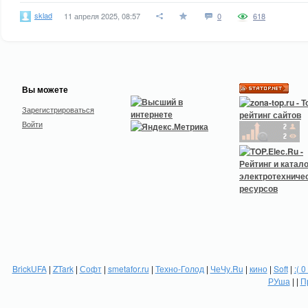
sklad
11 апреля 2025, 08:57
0
618
Вы можете
Зарегистрироваться
Войти
BrickUFA
|
ZTark
|
Софт
|
smetafor.ru
|
Техно-Голод
|
ЧеЧу.Ru
|
кино
|
Soft
|
:( 0
РУша
| |
П