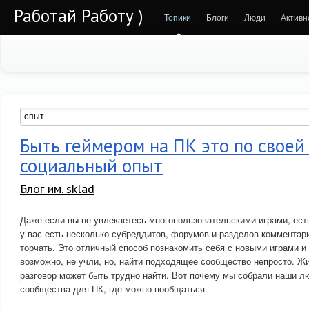
Работай Работу )
Топики
Блоги
Люди
Активн
Быть геймером на ПК это по своей
социальный опыт
Блог им. sklad
Даже если вы не увлекаетесь многопользовательскими играми, ест
у вас есть несколько субреддитов, форумов и разделов комментари
торчать. Это отличный способ познакомить себя с новыми играми и
возможно, не учли, но, найти подходящее сообщество непросто. Ж
разговор может быть трудно найти. Вот почему мы собрали наши 
сообщества для ПК, где можно пообщаться.