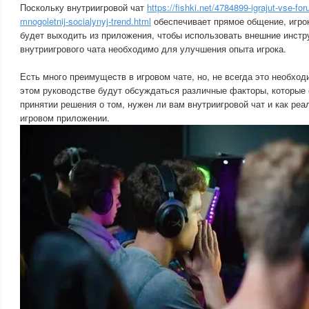
Поскольку внутриигровой чат
https://fishki.net/4784899-igrajut-vse-f
mnogoletnij-socialynyj-trend.html
обеспечивает прямое общение, игро
будет выходить из приложения, чтобы использовать внешние инстр
внутриигрового чата необходимо для улучшения опыта игрока.
Есть много преимуществ в игровом чате, но, не всегда это необход
этом руководстве будут обсуждаться различные факторы, которые 
принятии решения о том, нужен ли вам внутриигровой чат и как реа
игровом приложении.